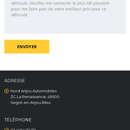
ADRESSE
Nord Anjou Automobiles
ZC La Renaissance, 49500
Segré-en-Anjou Bleu
TÉLÉPHONE