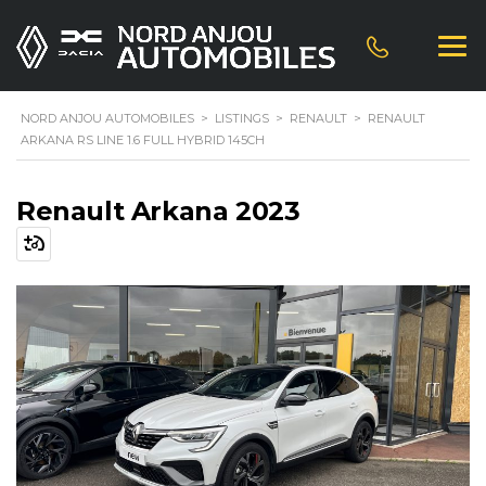
NORD ANJOU AUTOMOBILES
>
LISTINGS
>
RENAULT
>
RENAULT
ARKANA RS LINE 1.6 FULL HYBRID 145CH
Renault Arkana 2023