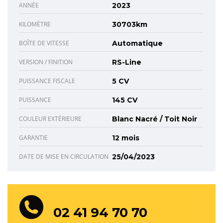
ANNÉE
2023
KILOMÈTRE
30703km
BOÎTE DE VITESSE
Automatique
VERSION / FINITION
RS-Line
PUISSANCE FISCALE
5 CV
PUISSANCE
145 CV
COULEUR EXTÉRIEURE
Blanc Nacré / Toit Noir
GARANTIE
12 mois
DATE DE MISE EN CIRCULATION
25/04/2023
02 41 94 70 70