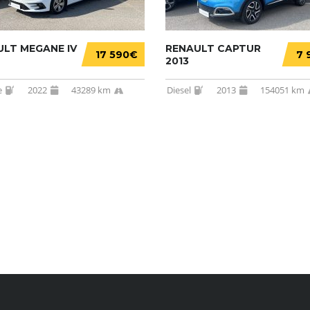
ULT MEGANE IV
RENAULT CAPTUR
17 590€
7 
2013
e
2022
43289 km
Diesel
2013
154051 km