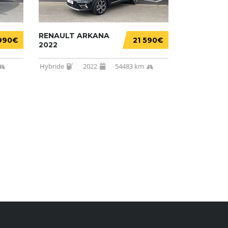
RENAULT ARKANA
990€
21 590€
2022
Hybride
2022
54483 km