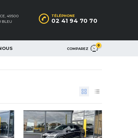
CE, 49500
TÉLÉPHONE
02 41 94 70 70
 BLEU
0
NOUS
COMPAREZ