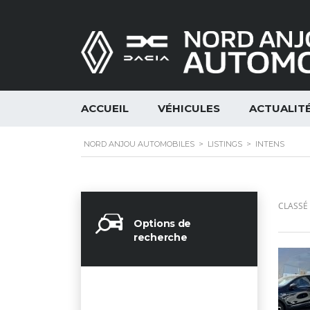
ACCUEIL
VÉHICULES
ACTUALIT
NORD ANJOU AUTOMOBILES
>
LISTINGS
>
INTENS
CLASSÉ 
Options de
recherche