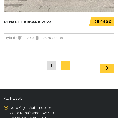
25 490€
RENAULT ARKANA 2023
Hybride
2023
30703 km
1
2
ADRESSE
Nord Anjou Automobiles
ZC La Renaissance, 49500