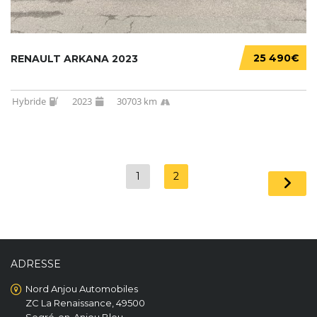
25 490€
RENAULT ARKANA 2023
Hybride
2023
30703 km
1
2
ADRESSE
Nord Anjou Automobiles
ZC La Renaissance, 49500