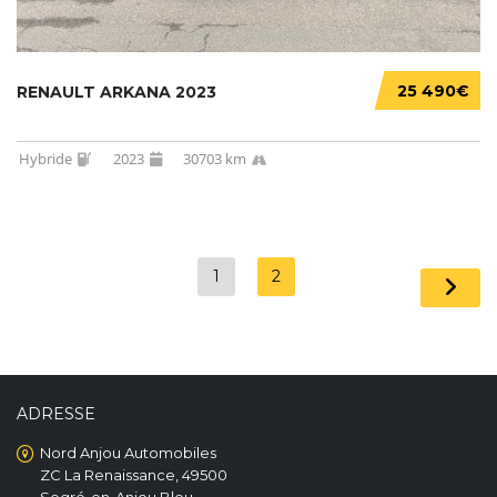
25 490€
RENAULT ARKANA 2023
Hybride
2023
30703 km
1
2
ADRESSE
Nord Anjou Automobiles
ZC La Renaissance, 49500